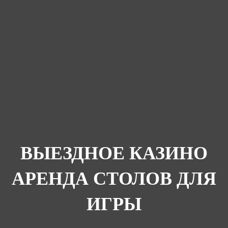
ВЫЕЗДНОЕ КАЗИНО
АРЕНДА СТОЛОВ ДЛЯ
ИГРЫ