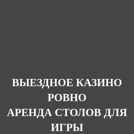
ВЫЕЗДНОЕ КАЗИНО
РОВНО
АРЕНДА СТОЛОВ ДЛЯ
ИГРЫ