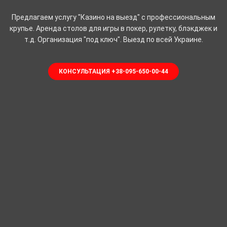
Предлагаем услугу "Казино на выезд" с профессиональным
крупье. Аренда столов для игры в покер, рулетку, блэкджек и
т.д. Организация "под ключ". Выезд по всей Украине.
КОНСУЛЬТАЦИЯ +38-095-650-00-44