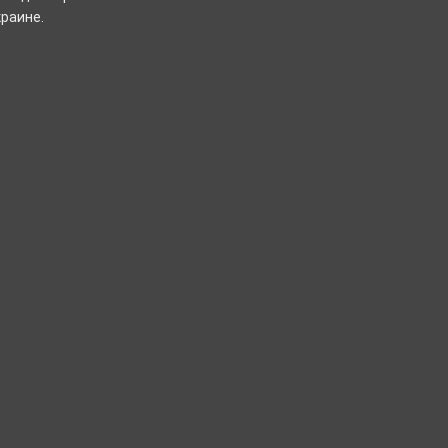
краине.