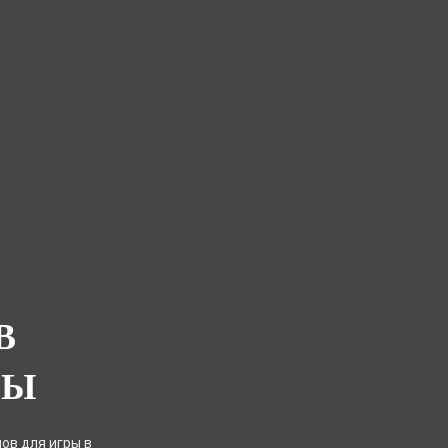
В
РЫ
ов для игры в