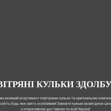
ІТРЯНІ КУЛЬКИ ЗДОЛБ
о великий асортимент повітряних кульок та оригінальних композиц
робіть будь-яке свято особливим! Замовте кульки за вигідною цін
з оперативною доставкою по всій Україні!