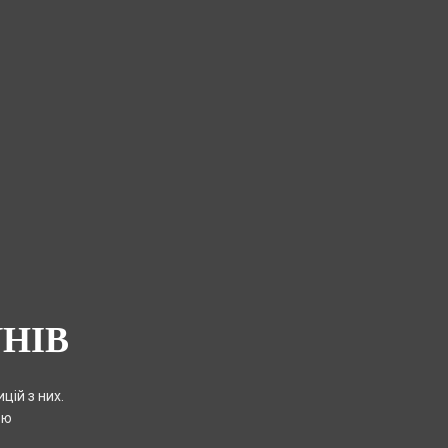
УНІВ
ій з них.
ою