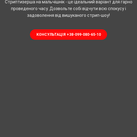
Стриптизерша на мальчішнік - це ідеальний варіант для гарно
проведеного часу. Дозвольте собі відчути всю спокусу і
задоволення від вишуканого стрип-шоу!
КОНСУЛЬТАЦІЯ +38-099-080-65-10