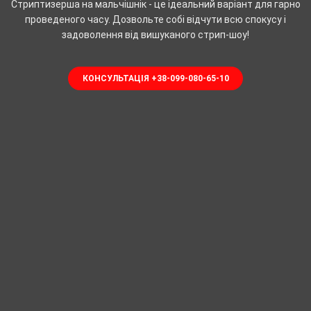
Стриптизерша на мальчішнік - це ідеальний варіант для гарно
проведеного часу. Дозвольте собі відчути всю спокусу і
задоволення від вишуканого стрип-шоу!
КОНСУЛЬТАЦІЯ +38-099-080-65-10