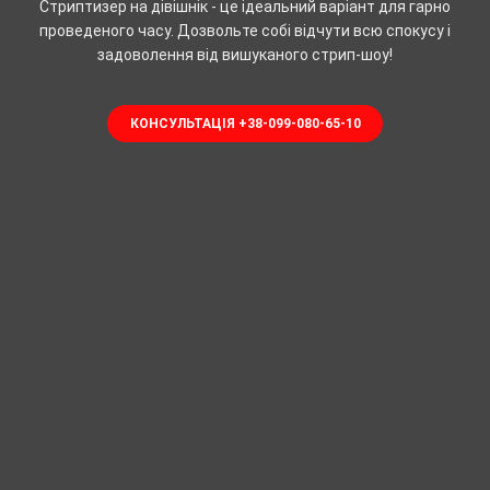
Стриптизер на дівішнік - це ідеальний варіант для гарно
проведеного часу. Дозвольте собі відчути всю спокусу і
задоволення від вишуканого стрип-шоу!
КОНСУЛЬТАЦІЯ +38-099-080-65-10