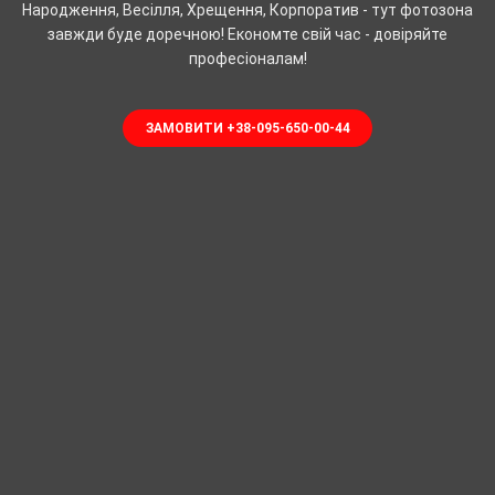
Народження, Весілля, Хрещення, Корпоратив - тут фотозона
завжди буде доречною! Економте свій час - довіряйте
професіоналам!
ЗАМОВИТИ +38-095-650-00-44