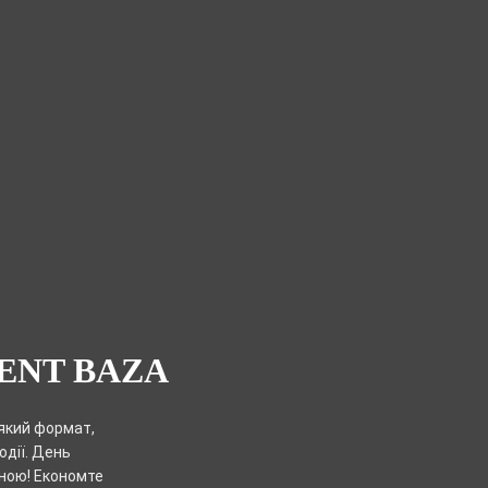
ENT BAZA
який формат,
одії. День
ною! Економте