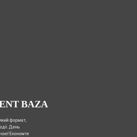
VENT BAZA
який формат,
одії. День
ною! Економте