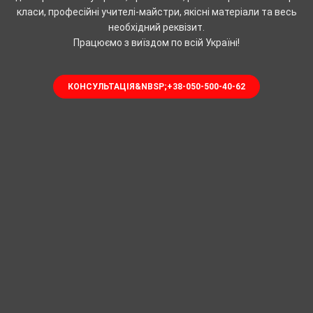
класи, професійні учителі-майстри, якісні матеріали та весь
необхідний реквізит.
Працюємо з виїздом по всій Україні!
КОНСУЛЬТАЦІЯ&NBSP;+38-050-500-40-62