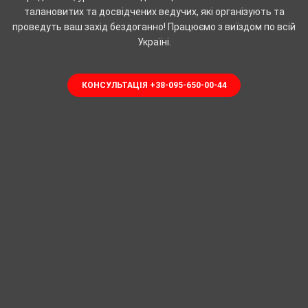
талановитих та досвідчених ведучих, які організують та
проведуть ваш захід бездоганно! Працюємо з виїздом по всій
Україні.
КОНСУЛЬТАЦІЯ +38-095-650-00-44