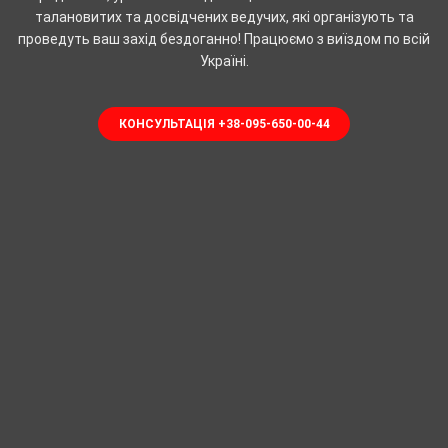
талановитих та досвідчених ведучих, які організують та
проведуть ваш захід бездоганно! Працюємо з виїздом по всій
Україні.
КОНСУЛЬТАЦІЯ +38-095-650-00-44