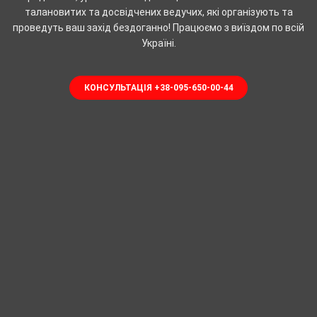
талановитих та досвідчених ведучих, які організують та
проведуть ваш захід бездоганно! Працюємо з виїздом по всій
Україні.
КОНСУЛЬТАЦІЯ +38-095-650-00-44