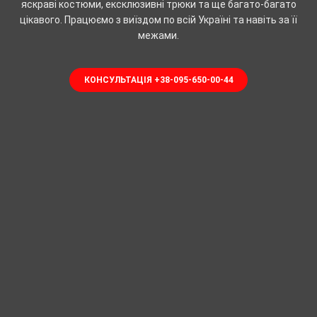
яскраві костюми, ексклюзивні трюки та ще багато-багато
цікавого. Працюємо з виїздом по всій Україні та навіть за її
межами.
КОНСУЛЬТАЦІЯ +38-095-650-00-44