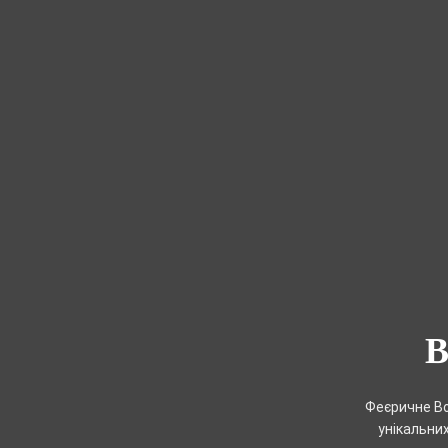
Феєричне Во
унікальних