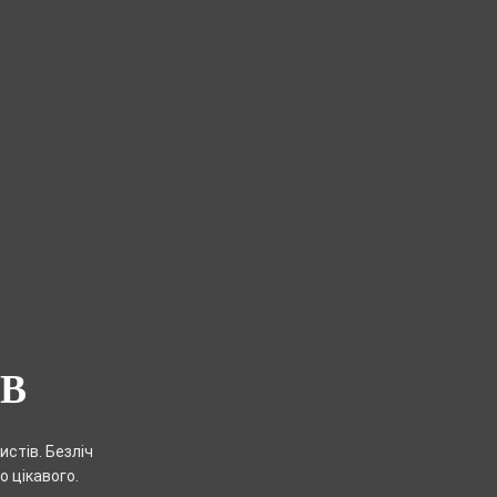
В
стів. Безліч
о цікавого.