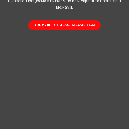
цікавого. Працюємо з виїздом по всій Україні та навіть за її
межами.
КОНСУЛЬТАЦІЯ +38-095-650-00-44