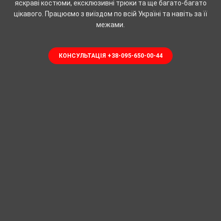
яскраві костюми, ексклюзивні трюки та ще багато-багато
цікавого. Працюємо з виїздом по всій Україні та навіть за її
межами.
КОНСУЛЬТАЦІЯ +38-095-650-00-44