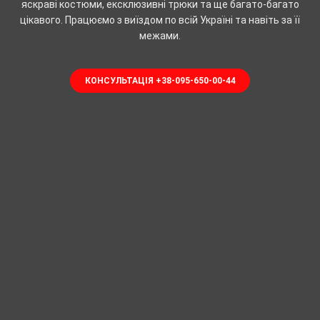
яскраві костюми, ексклюзивні трюки та ще багато-багато
цікавого. Працюємо з виїздом по всій Україні та навіть за її
межами.
КОНСУЛЬТАЦІЯ +38-095-650-00-44