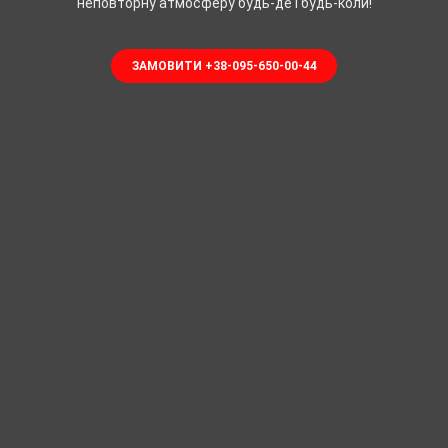
неповторну атмосферу будь-де і будь-коли!
ЗАМОВИТИ +38-095-650-00-44