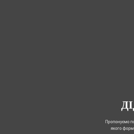
Д
Пропонуємо по
якого форма