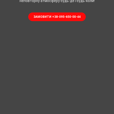
неповторну атмосферу будь-де і будь-коли!
ЗАМОВИТИ +38-095-650-00-44