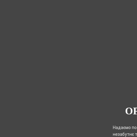
О
Надаємо пос
незабутнє т