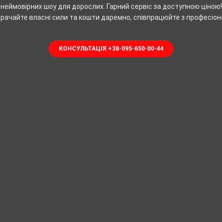
неймовірних шоу для дорослих. Гарний сервіс за доступною ціною!
трачайте власні сили та кошти даремно, співпрацюйте з професіон
КОНСУЛЬТАЦІЯ +38-095-650-00-44