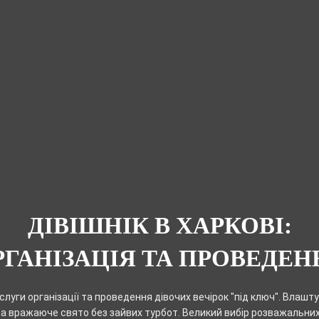
ДІВІШНІК В ХАРКОВІ:
РГАНІЗАЦІЯ ТА ПРОВЕДЕН
луги організації та проведення дівочих вечірок "під ключ". Влашт
а вражаюче свято без зайвих турбот. Великий вибір розважальни