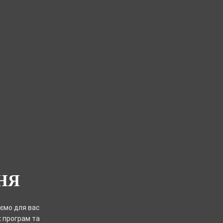
НЯ
уємо для вас
х програм та