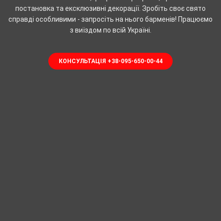
постановка та ексклюзивні декорації. Зробіть своє свято
справді особливими - запросіть на нього барменів! Працюємо
з виїздом по всій Україні.
КОНСУЛЬТАЦІЯ +38-095-650-00-44