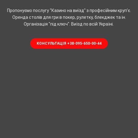
Пропонуємо послугу "Казино на виїзд" з професійним круп'є.
Оренда столів для гри в покер, рулетку, блекджек та ін.
Організація "під ключ". Виїзд по всій Україні.
КОНСУЛЬТАЦІЯ +38-095-650-00-44