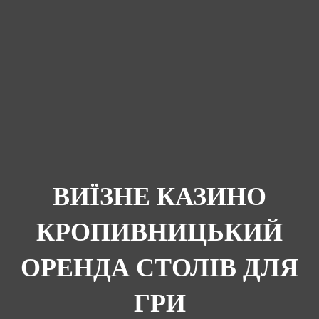
ВИЇЗНЕ КАЗИНО
КРОПИВНИЦЬКИЙ
ОРЕНДА СТОЛІВ ДЛЯ
ГРИ