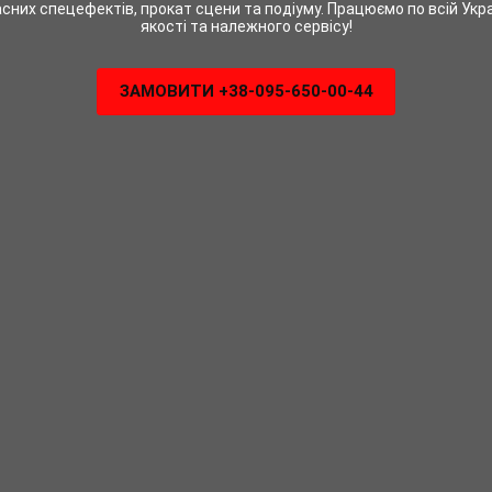
сних спецефектів, прокат сцени та подіуму. Працюємо по всій Украї
якості та належного сервісу!
ЗАМОВИТИ +38-095-650-00-44