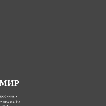
ОМИР
иробника. У
купку від 3-х