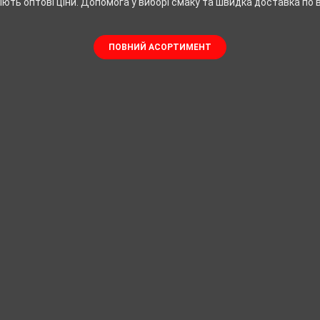
іють оптові ціни. Допомога у виборі смаку та швидка доставка по вс
ПОВНИЙ АСОРТИМЕНТ