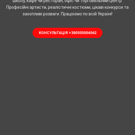
школу, кафе чи ресторан, офіс чи торговельний центр.
Професійні артисти, реалістичні костюми, цікаві конкурси та
захопливі розваги. Працюємо по всій Україні!
КОНСУЛЬТАЦІЯ +380505004062