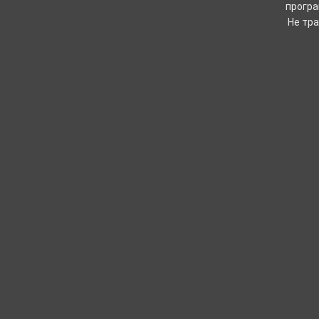
програ
Не тра