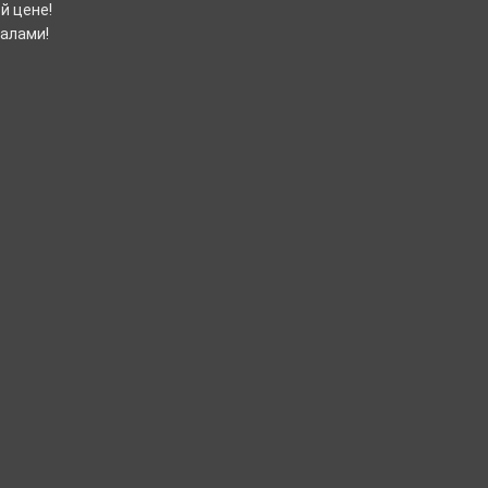
й цене!
налами!