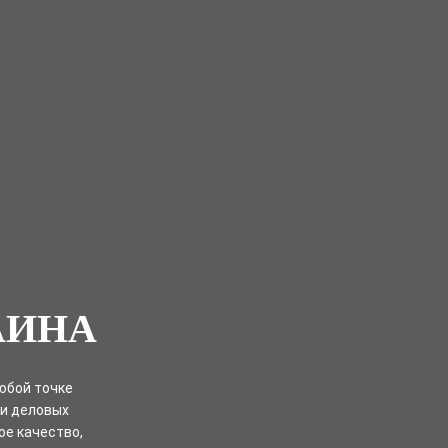
АИНА
юбой точке
 и деловых
ое качество,