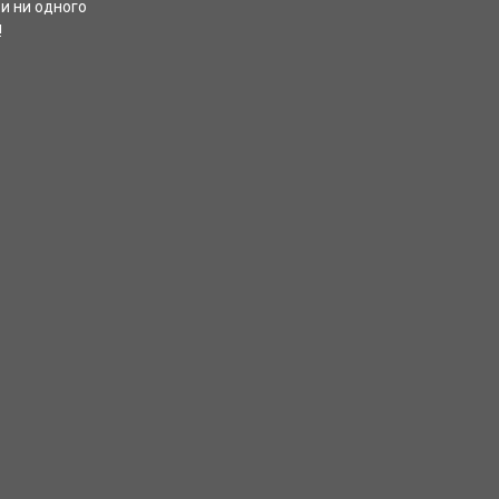
и ни одного
!