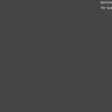
програ
Не тра