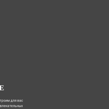
:
Е
троим для вас
звлекательных