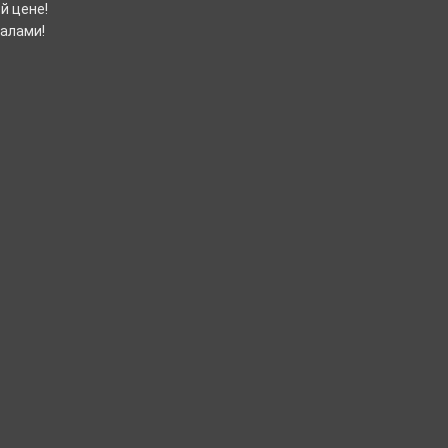
й цене!
налами!