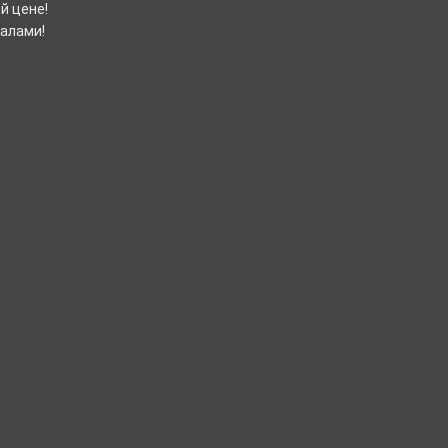
й цене!
налами!