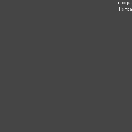
програ
Не тра