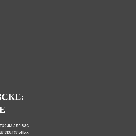
ВСКЕ:
Е
троим для вас
звлекательных