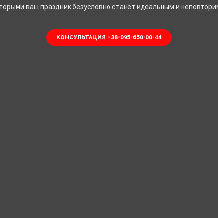
оторыми ваш праздник безусловно станет идеальным и неповтори
КОНСУЛЬТАЦИЯ +38-095-650-00-44