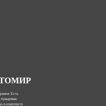
ТОМИР
раине. Есть
 пузырями.
, в комплекте