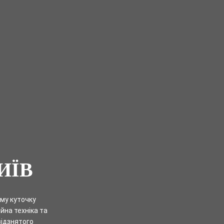
ИЇВ
му куточку
йна техніка та
відзнятого