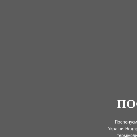
ПО
Пропонуєм
України. Недо
термінови