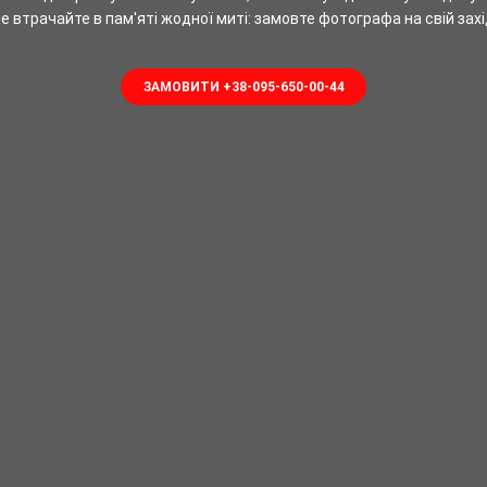
е втрачайте в пам'яті жодної миті: замовте фотографа на свій захі
ЗАМОВИТИ +38-095-650-00-44