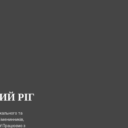
ИЙ РІГ
ікального та
іменинників,
я! Працюємо з