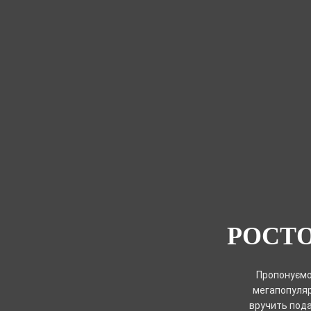
РОСТО
Пропонуємо 
мегапопулярн
вручить пода