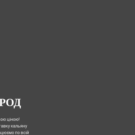
РОД
ною ціною!
тавку кальяну
ацюємо по всій