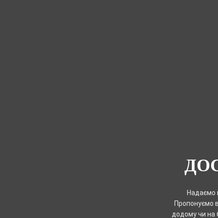
ДО
Надаємо п
Пропонуємо в
додому чи на 