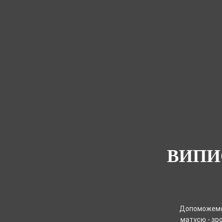
ВИПИ
Допоможемо 
матусю - зро