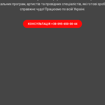
альних програм, артистів та провідних спеціалістів, які готові зро
справжнє чудо! Працюємо по всій Україні.
КОНСУЛЬТАЦІЯ +38-095-650-00-44