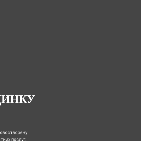
ДИНКУ
новостворену
тних послуг,