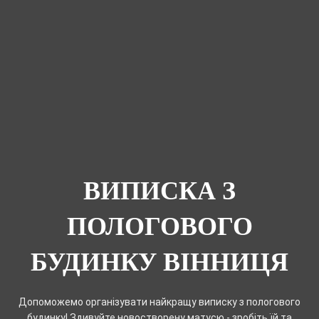
ВИПИСКА З
ПОЛОГОВОГО
БУДИНКУ ВІННИЦЯ
Допоможемо організувати найкращу виписку з пологового
будинку! Здивуйте новостворену матусю - зробіть їй та