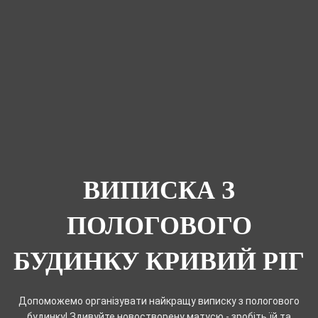
ВИПИСКА З
ПОЛОГОВОГО
БУДИНКУ КРИВИЙ РІГ
Допоможемо організувати найкращу виписку з пологового
будинку! Здивуйте новостворену матусю - зробіть їй та