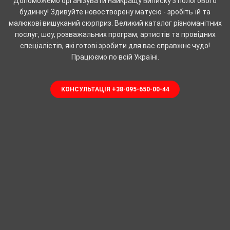
Допоможемо організувати найкращу виписку з пологового
будинку! Здивуйте новостворену матусю - зробіть їй та
малюкові вишуканий сюрприз. Великий каталог різноманітних
послуг, шоу, розважальних програм, артистів та провідних
спеціалістів, які готові зробити для вас справжнє чудо!
Працюємо по всій Україні.
КОНСУЛЬТАЦІЯ +38-095-650-00-44