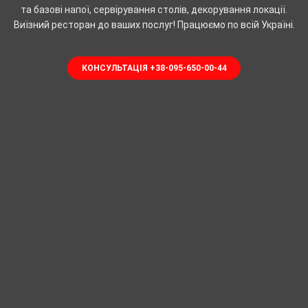
та базові напої, сервірування столів, декорування локації.
Виїзний ресторан до ваших послуг! Працюємо по всій Україні.
КОНСУЛЬТАЦІЯ +38-095-650-00-44