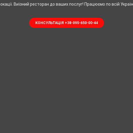
окації. Виїзний ресторан до ваших послуг! Працюємо по всій Україн
КОНСУЛЬТАЦІЯ +38-095-650-00-44