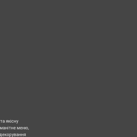
та якісну
оманітне меню,
, декорування