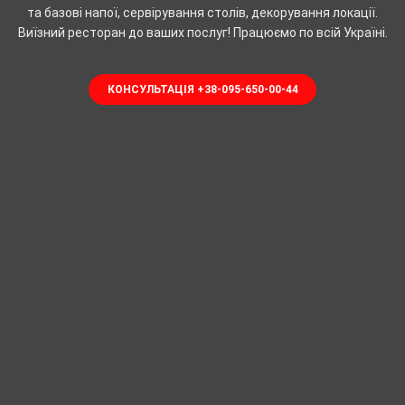
та базові напої, сервірування столів, декорування локації.
Виїзний ресторан до ваших послуг! Працюємо по всій Україні.
КОНСУЛЬТАЦІЯ +38-095-650-00-44