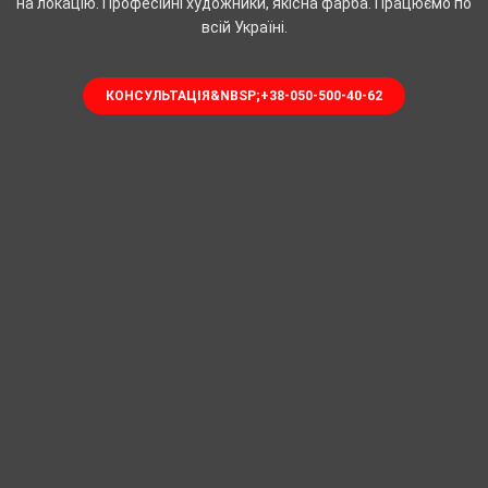
на локацію. Професійні художники, якісна фарба. Працюємо по
всій Україні.
КОНСУЛЬТАЦІЯ&NBSP;+38-050-500-40-62