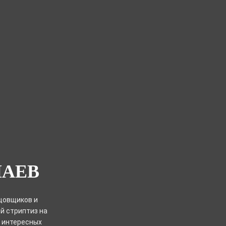
ЛАЕВ
цовщиков и
й стриптиз на
о интересных