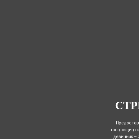
СТР
Предостав
танцовщиц на
девичник – 