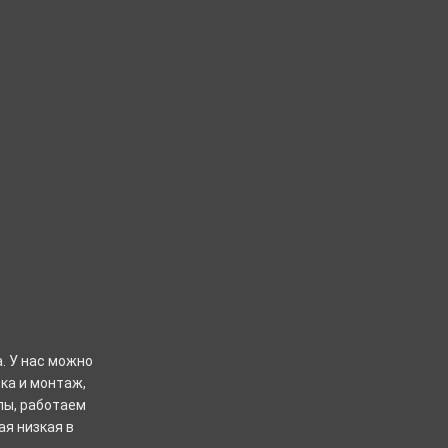
. У нас можно
ка и монтаж,
лы, работаем
ая низкая в