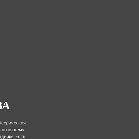
ВА
 Феерическая
-настоящему
зднике. Есть