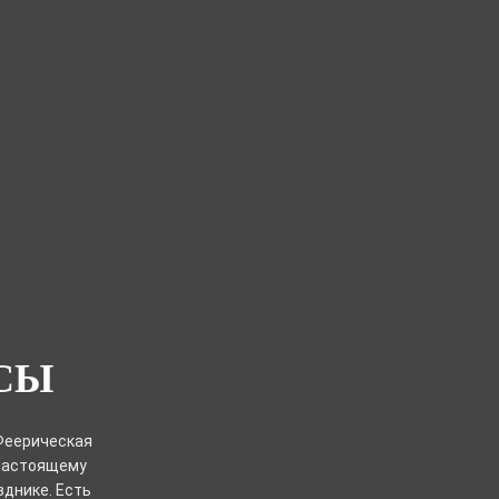
СЫ
 Феерическая
-настоящему
зднике. Есть