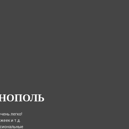
РНОПОЛЬ
чень легко!
еек и т.д.
ссиональные