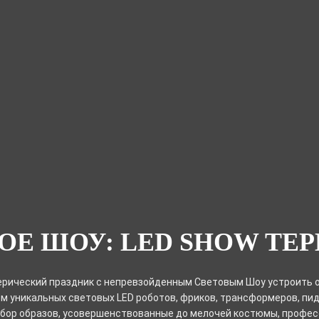
ОЕ ШОУ: LED SHOW ТЕ
ерический праздник с непревзойденным Световым Шоу устроить о
м уникальных световых LED роботов, фриков, трансформеров, пидж
бор образов, усовершенствованные до мелочей костюмы, профе