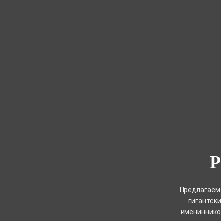
Предлагаем 
гигантски
именинников