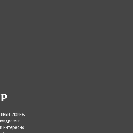
Р
вные, яркие,
 поздравят
 и интересно