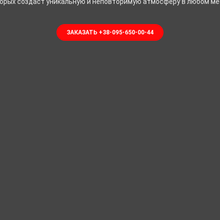
орых создаст уникальную и неповторимую атмосферу в любом ме
ЗАКАЗАТЬ +38-095-650-00-44